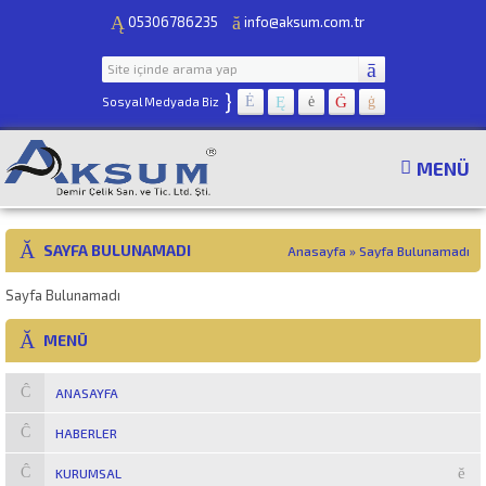
05306786235
info@aksum.com.tr
}
Sosyal Medyada Biz
MENÜ
SAYFA BULUNAMADI
Anasayfa
»
Sayfa Bulunamadı
Sayfa Bulunamadı
MENÜ
ANASAYFA
HABERLER
KURUMSAL