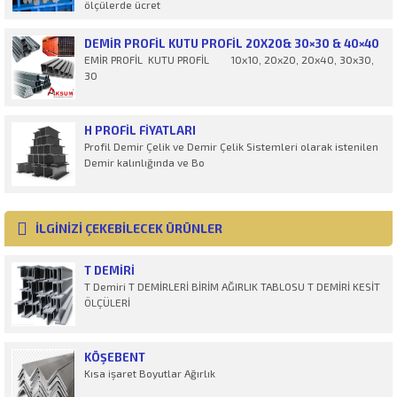
ölçülerde ücret
DEMIR PROFIL KUTU PROFIL 20X20& 30×30 & 40×40
EMİR PROFİL KUTU PROFİL 10x10, 20x20, 20x40, 30x30,
30
H PROFİL FIYATLARI
Profil Demir Çelik ve Demir Çelik Sistemleri olarak istenilen
Demir kalınlığında ve Bo
İLGİNİZİ ÇEKEBİLECEK ÜRÜNLER
T DEMIRI
T Demiri T DEMİRLERİ BİRİM AĞIRLIK TABLOSU T DEMİRİ KESİT
ÖLÇÜLERİ
KÖŞEBENT
Kısa işaret Boyutlar Ağırlık