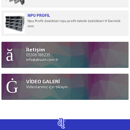
NPU PROFIL
Npu Profil özelikleri npu profil teknik özellikleri H Derinlik
mm
İletişim
05306786235
info@aksum.com.tr
VİDEO GALERİ
Videolarımız için tıklayın